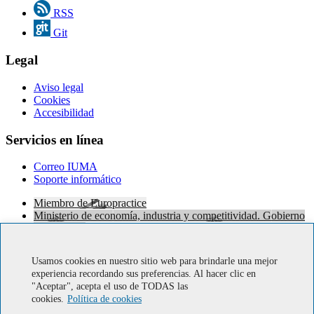
RSS
Git
Legal
Aviso legal
Cookies
Accesibilidad
Servicios en línea
Correo IUMA
Soporte informático
Miembro de Europractice
Ministerio de economía, industria y competitividad. Gobierno
de Canarias
European Regional Development Fund
HIPEAC
Usamos cookies en nuestro sitio web para brindarle una mejor
Centro de Investigación CUDA® por NVIDIA
experiencia recordando sus preferencias. Al hacer clic en
Red-SOHA
"Aceptar", acepta el uso de TODAS las
cookies.
Política de cookies
© IUMA · Universidad de Las Palmas de Gran Canaria · ULPGC