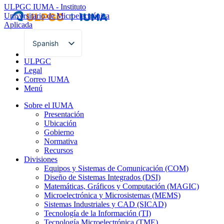
ULPGC
IUMA - Instituto
Universitario de Microelectrónica
Aplicada
Spanish
English
ULPGC
Legal
Correo IUMA
Menú
Sobre el IUMA
Presentación
Ubicación
Gobierno
Normativa
Recursos
Divisiones
Equipos y Sistemas de Comunicación (COM)
Diseño de Sistemas Integrados (DSI)
Matemáticas, Gráficos y Computación (MAGIC)
Microelectrónica y Microsistemas (MEMS)
Sistemas Industriales y CAD (SICAD)
Tecnología de la Información (TI)
Tecnología Microelectrónica (TME)