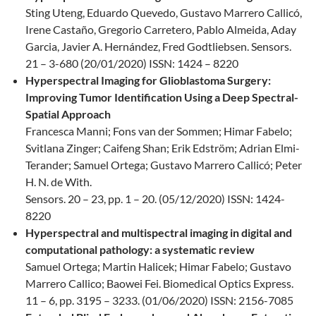
Sting Uteng, Eduardo Quevedo, Gustavo Marrero Callicó,
Irene Castaño, Gregorio Carretero, Pablo Almeida, Aday
Garcia, Javier A. Hernández, Fred Godtliebsen. Sensors.
21 – 3-680 (20/01/2020) ISSN: 1424 – 8220
Hyperspectral Imaging for
Glioblastoma Surgery:
Improving Tumor Identification Using a Deep Spectral-
Spatial Approach
Francesca Manni; Fons van der Sommen; Himar Fabelo;
Svitlana Zinger; Caifeng Shan; Erik Edström; Adrian Elmi-
Terander; Samuel Ortega; Gustavo Marrero Callicó; Peter
H. N. de With.
Sensors. 20 – 23, pp. 1 – 20. (05/12/2020) ISSN: 1424-
8220
Hyperspectral and multispectral imaging in digital and
computational pathology: a systematic review
Samuel Ortega; Martin Halicek; Himar Fabelo; Gustavo
Marrero Callico; Baowei Fei. Biomedical Optics Express.
11 – 6, pp. 3195 – 3233. (01/06/2020) ISSN: 2156-7085