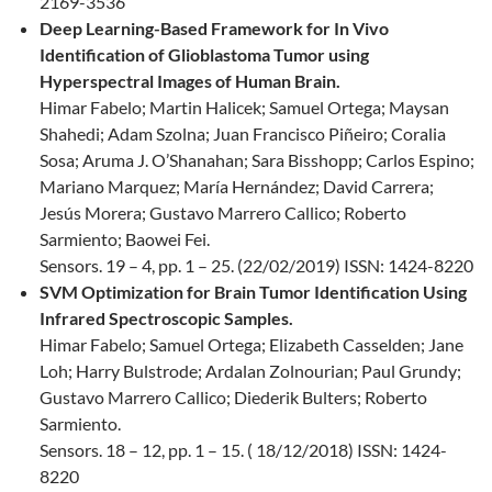
2169-3536
Deep Learning-Based Framework for In Vivo
Identification of Glioblastoma Tumor using
Hyperspectral Images of Human Brain.
Himar Fabelo; Martin Halicek; Samuel Ortega; Maysan
Shahedi; Adam Szolna; Juan Francisco Piñeiro; Coralia
Sosa; Aruma J. O’Shanahan; Sara Bisshopp; Carlos Espino;
Mariano Marquez; María Hernández; David Carrera;
Jesús Morera; Gustavo Marrero Callico; Roberto
Sarmiento; Baowei Fei.
Sensors. 19 – 4, pp. 1 – 25. (22/02/2019) ISSN: 1424-8220
SVM Optimization for Brain Tumor Identification Using
Infrared Spectroscopic Samples.
Himar Fabelo; Samuel Ortega; Elizabeth Casselden; Jane
Loh; Harry Bulstrode; Ardalan Zolnourian; Paul Grundy;
Gustavo Marrero Callico; Diederik Bulters; Roberto
Sarmiento.
Sensors. 18 – 12, pp. 1 – 15. ( 18/12/2018) ISSN: 1424-
8220