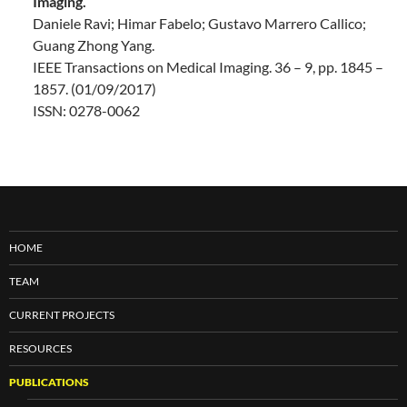
Imaging.
Daniele Ravi; Himar Fabelo; Gustavo Marrero Callico;
Guang Zhong Yang.
IEEE Transactions on Medical Imaging. 36 – 9, pp. 1845 –
1857. (01/09/2017)
ISSN: 0278-0062
HOME
TEAM
CURRENT PROJECTS
RESOURCES
PUBLICATIONS