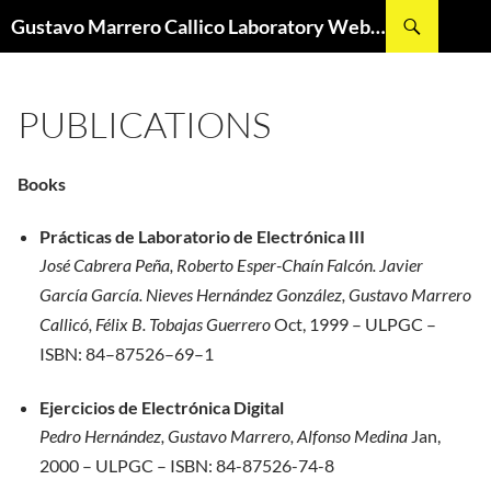
Skip
Search
Gustavo Marrero Callico Laboratory Web Page
to
content
PUBLICATIONS
Books
Prácticas de Laboratorio de Electrónica III
José Cabrera Peña, Roberto Esper-Chaín Falcón. Javier
García García. Nieves
Hernández González, Gustavo Marrero
Callicó, Félix B. Tobajas Guerrero
Oct, 1999 – ULPGC –
I
SBN: 84–87526–69–1
Ejercicios de Electrónica Digital
Pedro Hernández, Gustavo Marrero, Alfonso Medina
Jan,
2000 – ULPGC – ISBN:
84-87526-74-8