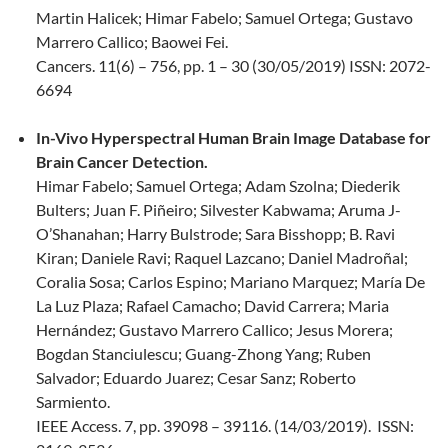
Martin Halicek; Himar Fabelo; Samuel Ortega; Gustavo
Marrero Callico; Baowei Fei.
Cancers. 11(6) – 756, pp. 1 – 30 (30/05/2019) ISSN: 2072-
6694
In-Vivo Hyperspectral Human Brain Image Database for
Brain Cancer Detection.
Himar Fabelo; Samuel Ortega; Adam Szolna; Diederik
Bulters; Juan F. Piñeiro; Silvester Kabwama; Aruma J-
O’Shanahan; Harry Bulstrode; Sara Bisshopp; B. Ravi
Kiran; Daniele Ravi; Raquel Lazcano; Daniel Madroñal;
Coralia Sosa; Carlos Espino; Mariano Marquez; María De
La Luz Plaza; Rafael Camacho; David Carrera; Maria
Hernández; Gustavo Marrero Callico; Jesus Morera;
Bogdan Stanciulescu; Guang-Zhong Yang; Ruben
Salvador; Eduardo Juarez; Cesar Sanz; Roberto
Sarmiento.
IEEE Access. 7, pp. 39098 – 39116. (14/03/2019). ISSN: