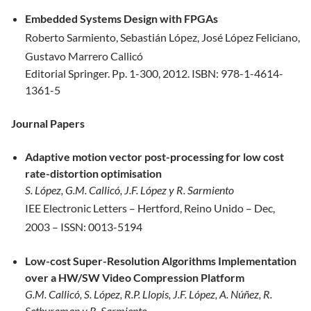
Embedded Systems Design with FPGAs
Roberto Sarmiento, Sebastián López, José López Feliciano,
Gustavo Marrero Callicó
Editorial Springer. Pp. 1-300, 2012. ISBN: 978-1-4614-
1361-5
Journal Papers
Adaptive motion vector post-processing for low cost
rate-distortion optimisation
S. López, G.M. Callicó, J.F. López y R. Sarmiento
IEE Electronic Letters –
Hertford, Reino Unido
– Dec,
2003 –
ISSN: 0013-5194
Low-cost Super-Resolution Algorithms Implementation
over a HW/SW Video Compression Platform
G.M. Callicó, S. López, R.P. Llopis, J.F. López, A. Núñez, R.
Sethuraman y R. Sarmiento