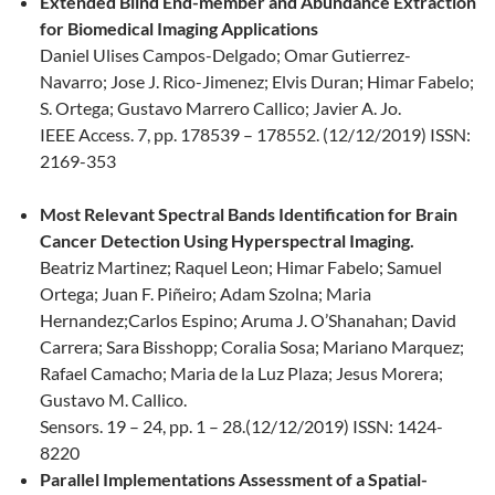
Extended Blind End-member
and Abundance Extraction
for Biomedical Imaging Applications
Daniel Ulises Campos-Delgado; Omar Gutierrez-
Navarro; Jose J. Rico-Jimenez; Elvis Duran; Himar Fabelo;
S. Ortega; Gustavo Marrero Callico; Javier A. Jo.
IEEE Access. 7, pp. 178539 – 178552. (12/12/2019) ISSN:
2169-353
Most Relevant Spectral Bands Identification for Brain
Cancer Detection Using Hyperspectral Imaging.
Beatriz Martinez; Raquel Leon; Himar Fabelo; Samuel
Ortega; Juan F. Piñeiro; Adam Szolna; Maria
Hernandez;Carlos Espino; Aruma J. O’Shanahan; David
Carrera; Sara Bisshopp; Coralia Sosa; Mariano Marquez;
Rafael Camacho; Maria de la Luz Plaza; Jesus Morera;
Gustavo M. Callico.
Sensors. 19 – 24, pp. 1 – 28.(12/12/2019) ISSN: 1424-
8220
Parallel Implementations Assessment of a Spatial-