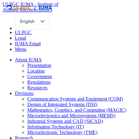
ULPGC
IUMA - Institute of
Applied Microelectronics
English
Spanish
ULPGC
Legal
IUMA Email
Menu
About IUMA
Presentation
Location
Government
Regulations
Resources
Divisions
Communication Systems and Equipment (COM)
Design of Integrated Systems (DSI)
Mathematics, Graphics, and Computing (MAGIC)
Microelectronics and Microsystems (MEMS)
Industrial Systems and CAD (SICAD)
Information Technology (IT)
Microelectronic Technology (TME)
Research