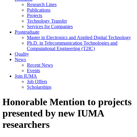
Research Lines
Publications
Projects
Technology Transfer
Services for Companies
Postgraduate
Master in Electronics and Applied Digital Technology
Ph.D. in Telecommunication Technologies and
Computational Engineering (T2IC)
Quality
News
Recent News
Events
Join IUMA
Job Offers
Scholarships
Honorable Mention to projects
presented by new IUMA
researchers