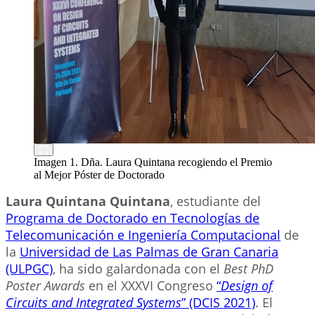
Imagen 1. Dña. Laura Quintana recogiendo el Premio
al Mejor Póster de Doctorado
Laura Quintana Quintana
, estudiante del
Programa de Doctorado en Tecnologías de
Telecomunicación e Ingeniería Computacional
de
la
Universidad de Las Palmas de Gran Canaria
(ULPGC)
, ha sido galardonada con el
Best PhD
Poster Awards
en el XXXVI Congreso
“
Design of
Circuits and Integrated Systems
” (DCIS 2021)
. El