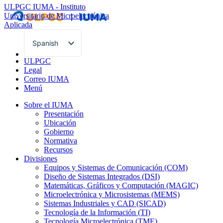
ULPGC
IUMA - Instituto
Universitario de Microelectrónica
Aplicada
Spanish
English
ULPGC
Legal
Correo IUMA
Menú
Sobre el IUMA
Presentación
Ubicación
Gobierno
Normativa
Recursos
Divisiones
Equipos y Sistemas de Comunicación (COM)
Diseño de Sistemas Integrados (DSI)
Matemáticas, Gráficos y Computación (MAGIC)
Microelectrónica y Microsistemas (MEMS)
Sistemas Industriales y CAD (SICAD)
Tecnología de la Información (TI)
Tecnología Microelectrónica (TME)