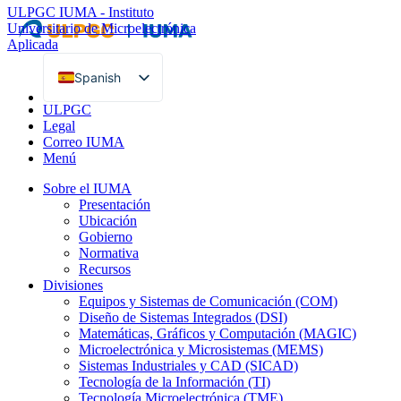
ULPGC
IUMA - Instituto
Universitario de Microelectrónica
Aplicada
Spanish
English
ULPGC
Legal
Correo IUMA
Menú
Sobre el IUMA
Presentación
Ubicación
Gobierno
Normativa
Recursos
Divisiones
Equipos y Sistemas de Comunicación (COM)
Diseño de Sistemas Integrados (DSI)
Matemáticas, Gráficos y Computación (MAGIC)
Microelectrónica y Microsistemas (MEMS)
Sistemas Industriales y CAD (SICAD)
Tecnología de la Información (TI)
Tecnología Microelectrónica (TME)