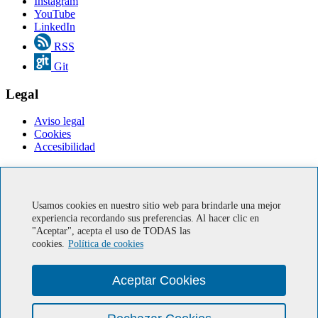
Instagram
YouTube
LinkedIn
RSS
Git
Legal
Aviso legal
Cookies
Accesibilidad
Servicios en línea
Correo IUMA
Usamos cookies en nuestro sitio web para brindarle una mejor
Soporte informático
experiencia recordando sus preferencias. Al hacer clic en
"Aceptar", acepta el uso de TODAS las
Miembro de Europractice
cookies.
Política de cookies
Ministerio de economía, industria y competitividad. Gobierno
de Canarias
European Regional Development Fund
Aceptar Cookies
HIPEAC
Centro de Investigación CUDA® por NVIDIA
Red-SOHA