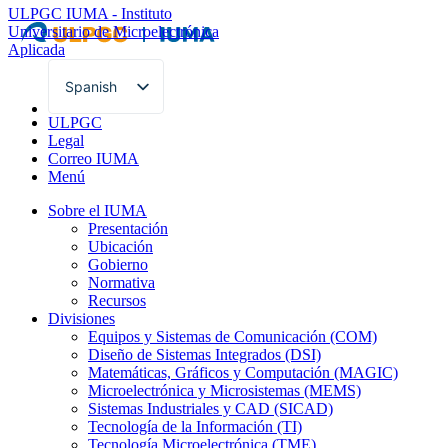
ULPGC
IUMA - Instituto
Universitario de Microelectrónica
Aplicada
Spanish
English
ULPGC
Legal
Correo IUMA
Menú
Sobre el IUMA
Presentación
Ubicación
Gobierno
Normativa
Recursos
Divisiones
Equipos y Sistemas de Comunicación (COM)
Diseño de Sistemas Integrados (DSI)
Matemáticas, Gráficos y Computación (MAGIC)
Microelectrónica y Microsistemas (MEMS)
Sistemas Industriales y CAD (SICAD)
Tecnología de la Información (TI)
Tecnología Microelectrónica (TME)