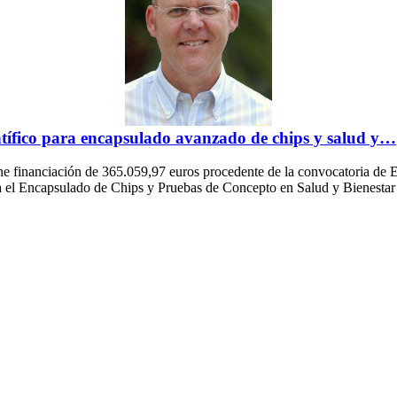
tífico para encapsulado avanzado de chips y salud y…
ne financiación de 365.059,97 euros procedente de la convocatoria de 
ra el Encapsulado de Chips y Pruebas de Concepto en Salud y Bienestar