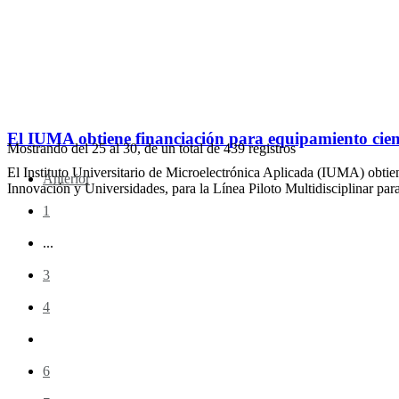
El IUMA obtiene financiación para equipamiento cien
Mostrando del
25
al
30
, de un total de
439
registros
El Instituto Universitario de Microelectrónica Aplicada (IUMA) obtie
Anterior
Innovación y Universidades, para la Línea Piloto Multidisciplinar pa
1
...
3
4
5
6