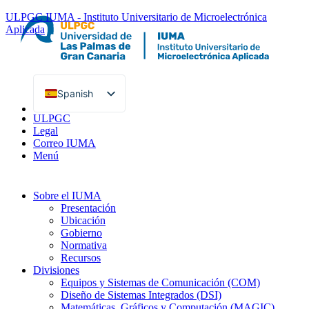
ULPGC
IUMA - Instituto Universitario de Microelectrónica
Aplicada
Spanish
English
ULPGC
Legal
Correo IUMA
Menú
Sobre el IUMA
Presentación
Ubicación
Gobierno
Normativa
Recursos
Divisiones
Equipos y Sistemas de Comunicación (COM)
Diseño de Sistemas Integrados (DSI)
Matemáticas, Gráficos y Computación (MAGIC)