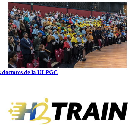
os doctores de la ULPGC
o, la ULPGC ha investido a 65 nuevos doctores y doctoras, que leyeron
 (27), Ciencias, Sociales y Jurídicas (5), Artes […]