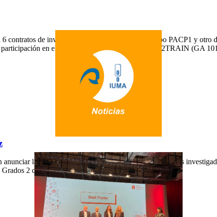
a 6 contratos de investigación (4 de tipo ICP2, 1 de tipo PACP1 y otro
su participación en el proyecto europeo de Chips JU, H2TRAIN (GA 10
z
n anunciar la próxima defensa de tesis doctoral de uno de sus investiga
 Grados 2 de la Escuela de Ingenierías Industriales y […]