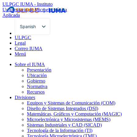
ULPGC
IUMA - Instituto
Universitario de Microelectrónica
Aplicada
Spanish
English
ULPGC
Legal
Correo IUMA
Menú
Sobre el IUMA
Presentación
Ubicación
Gobierno
Normativa
Recursos
Divisiones
Equipos y Sistemas de Comunicación (COM)
Diseño de Sistemas Integrados (DSI)
Matemáticas, Gráficos y Computación (MAGIC)
Microelectrónica y Microsistemas (MEMS)
Sistemas Industriales y CAD (SICAD)
Tecnología de la Información (TI)
Tecnología Microelectrónica (TME)