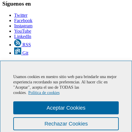
Síguenos en
Twitter
Facebook
Instagram
YouTube
LinkedIn
RSS
Git
Legal
Aviso legal
Usamos cookies en nuestro sitio web para brindarle una mejor
Cookies
experiencia recordando sus preferencias. Al hacer clic en
Accesibilidad
"Aceptar", acepta el uso de TODAS las
cookies.
Política de cookies
Servicios en línea
Aceptar Cookies
Correo IUMA
Soporte informático
Rechazar Cookies
Miembro de Europractice
Ministerio de economía, industria y competitividad. Gobierno