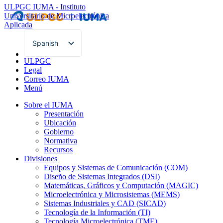
ULPGC
IUMA - Instituto
Universitario de Microelectrónica
Aplicada
Spanish
English
ULPGC
Legal
Correo IUMA
Menú
Sobre el IUMA
Presentación
Ubicación
Gobierno
Normativa
Recursos
Divisiones
Equipos y Sistemas de Comunicación (COM)
Diseño de Sistemas Integrados (DSI)
Matemáticas, Gráficos y Computación (MAGIC)
Microelectrónica y Microsistemas (MEMS)
Sistemas Industriales y CAD (SICAD)
Tecnología de la Información (TI)
Tecnología Microelectrónica (TME)