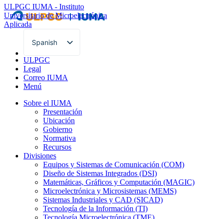
ULPGC
IUMA - Instituto
Universitario de Microelectrónica
Aplicada
Spanish
English
ULPGC
Legal
Correo IUMA
Menú
Sobre el IUMA
Presentación
Ubicación
Gobierno
Normativa
Recursos
Divisiones
Equipos y Sistemas de Comunicación (COM)
Diseño de Sistemas Integrados (DSI)
Matemáticas, Gráficos y Computación (MAGIC)
Microelectrónica y Microsistemas (MEMS)
Sistemas Industriales y CAD (SICAD)
Tecnología de la Información (TI)
Tecnología Microelectrónica (TME)