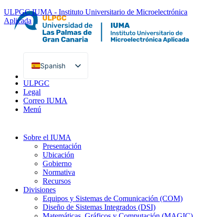
ULPGC
IUMA - Instituto Universitario de Microelectrónica
Aplicada
Spanish
English
ULPGC
Legal
Correo IUMA
Menú
Sobre el IUMA
Presentación
Ubicación
Gobierno
Normativa
Recursos
Divisiones
Equipos y Sistemas de Comunicación (COM)
Diseño de Sistemas Integrados (DSI)
Matemáticas, Gráficos y Computación (MAGIC)