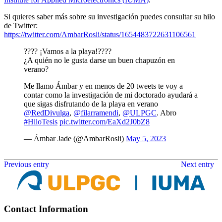
Si quieres saber más sobre su investigación puedes consultar su hilo
de Twitter:
https://twitter.com/AmbarRosli/status/1654483722631106561
????️ ¡Vamos a la playa!????️
¿A quién no le gusta darse un buen chapuzón en
verano?
Me llamo Ámbar y en menos de 20 tweets te voy a
contar como la investigación de mi doctorado ayudará a
que sigas disfrutando de la playa en verano
@RedDivulga
,
@filarramendi
,
@ULPGC
. Abro
#HiloTesis
pic.twitter.com/EaXd2J0bZ8
— Ámbar Jade (@AmbarRosli)
May 5, 2023
Previous entry
Next entry
Contact Information