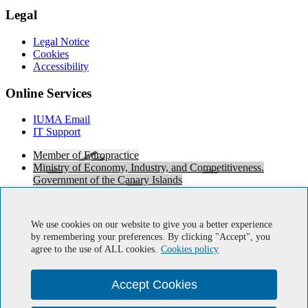
Legal
Legal Notice
Cookies
Accessibility
Online Services
IUMA Email
IT Support
Member of Europractice
Ministry of Economy, Industry, and Competitiveness.
Government of the Canary Islands
European Regional Development Fund
HIPEAC
CUDA® Research Center by NVIDIA
We use cookies on our website to give you a better experience
Red-SOHA
by remembering your preferences. By clicking "Accept", you
agree to the use of ALL cookies.
Cookies policy
© IUMA · University of Las Palmas de Gran Canaria · ULPGC
Accept Cookies
Close
Previous