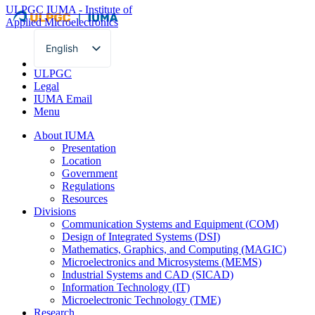
ULPGC
IUMA - Institute of
Applied Microelectronics
English
Spanish
ULPGC
Legal
IUMA Email
Menu
About IUMA
Presentation
Location
Government
Regulations
Resources
Divisions
Communication Systems and Equipment (COM)
Design of Integrated Systems (DSI)
Mathematics, Graphics, and Computing (MAGIC)
Microelectronics and Microsystems (MEMS)
Industrial Systems and CAD (SICAD)
Information Technology (IT)
Microelectronic Technology (TME)
Research