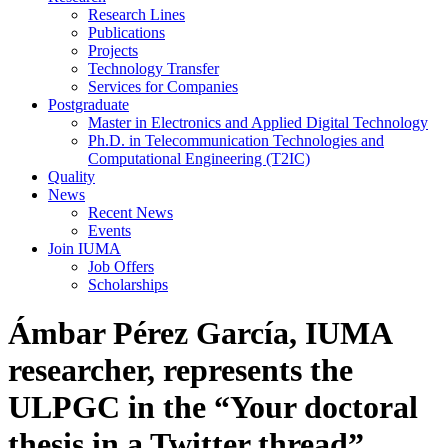
Research Lines
Publications
Projects
Technology Transfer
Services for Companies
Postgraduate
Master in Electronics and Applied Digital Technology
Ph.D. in Telecommunication Technologies and
Computational Engineering (T2IC)
Quality
News
Recent News
Events
Join IUMA
Job Offers
Scholarships
Ámbar Pérez García, IUMA
researcher, represents the
ULPGC in the “Your doctoral
thesis in a Twitter thread”