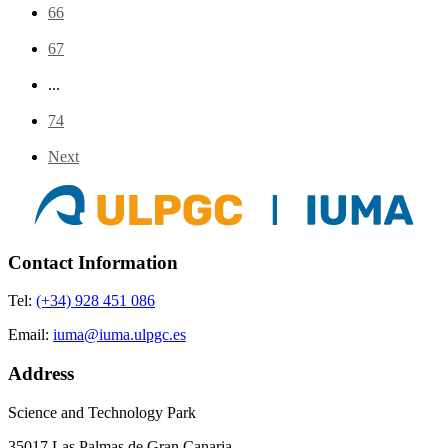
66
67
...
74
Next
Contact Information
Tel:
(+34) 928 451 086
Email:
iuma@iuma.ulpgc.es
Address
Science and Technology Park
35017 Las Palmas de Gran Canaria