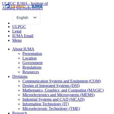
ULPGC
IUMA - Institute of
Applied Microelectronics
English
Spanish
ULPGC
Legal
IUMA Email
Menu
About IUMA
Presentation
Location
Government
Regulations
Resources
Divisions
Communication Systems and Equipment (COM)
Design of Integrated Systems (DSI)
Mathematics, Graphics, and Computing (MAGIC)
Microelectronics and Microsystems (MEMS)
Industrial Systems and CAD (SICAD)
Information Technology (IT)
Microelectronic Technology (TME)
Research