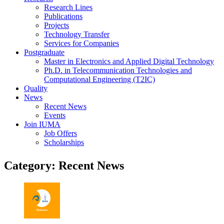
Research Lines
Publications
Projects
Technology Transfer
Services for Companies
Postgraduate
Master in Electronics and Applied Digital Technology
Ph.D. in Telecommunication Technologies and
Computational Engineering (T2IC)
Quality
News
Recent News
Events
Join IUMA
Job Offers
Scholarships
Category:
Recent News