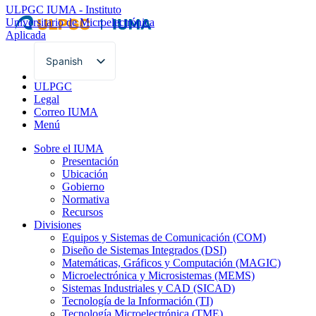
ULPGC
IUMA - Instituto
Universitario de Microelectrónica
Aplicada
Spanish
English
ULPGC
Legal
Correo IUMA
Menú
Sobre el IUMA
Presentación
Ubicación
Gobierno
Normativa
Recursos
Divisiones
Equipos y Sistemas de Comunicación (COM)
Diseño de Sistemas Integrados (DSI)
Matemáticas, Gráficos y Computación (MAGIC)
Microelectrónica y Microsistemas (MEMS)
Sistemas Industriales y CAD (SICAD)
Tecnología de la Información (TI)
Tecnología Microelectrónica (TME)