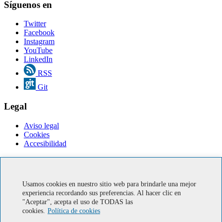
Síguenos en
Twitter
Facebook
Instagram
YouTube
LinkedIn
RSS
Git
Legal
Aviso legal
Cookies
Accesibilidad
Servicios en línea
Correo IUMA
Usamos cookies en nuestro sitio web para brindarle una mejor
Soporte informático
experiencia recordando sus preferencias. Al hacer clic en
"Aceptar", acepta el uso de TODAS las
Miembro de Europractice
cookies.
Política de cookies
Ministerio de economía, industria y competitividad. Gobierno