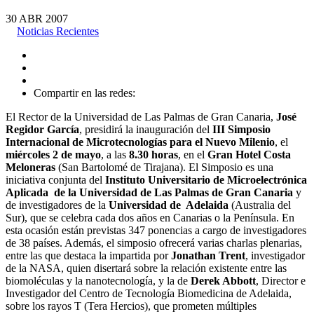
30
ABR
2007
Noticias Recientes
Compartir en las redes:
El Rector de la Universidad de Las Palmas de Gran Canaria,
José
Regidor García
, presidirá la inauguración del
III Simposio
Internacional de Microtecnologías para el Nuevo Milenio
, el
miércoles 2 de mayo
, a las
8.30 horas
, en el
Gran Hotel Costa
Meloneras
(San Bartolomé de Tirajana). El Simposio es una
iniciativa conjunta del
Instituto Universitario de Microelectrónica
Aplicada de la Universidad de Las Palmas de Gran Canaria
y
de investigadores de la
Universidad de Adelaida
(Australia del
Sur), que se celebra cada dos años en Canarias o la Península.
En
esta ocasión están previstas 347 ponencias a cargo de investigadores
de 38 países. Además, el simposio ofrecerá varias charlas plenarias,
entre las que destaca la impartida por
Jonathan Trent
, investigador
de la NASA, quien disertará sobre la relación existente entre las
biomoléculas y la nanotecnología, y la de
Derek Abbott
, Director e
Investigador del Centro de Tecnología Biomedicina de Adelaida,
sobre los rayos T (Tera Hercios), que prometen múltiples