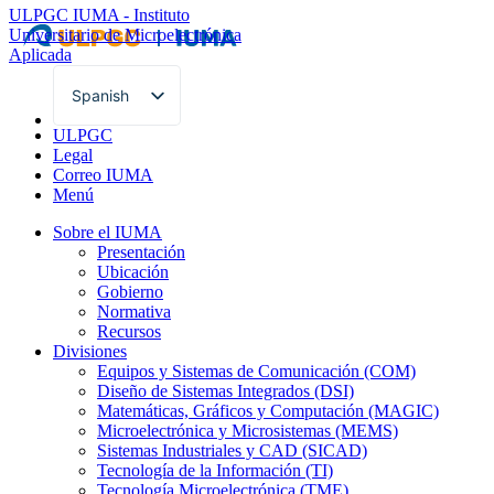
ULPGC
IUMA - Instituto
Universitario de Microelectrónica
Aplicada
Spanish
English
ULPGC
Legal
Correo IUMA
Menú
Sobre el IUMA
Presentación
Ubicación
Gobierno
Normativa
Recursos
Divisiones
Equipos y Sistemas de Comunicación (COM)
Diseño de Sistemas Integrados (DSI)
Matemáticas, Gráficos y Computación (MAGIC)
Microelectrónica y Microsistemas (MEMS)
Sistemas Industriales y CAD (SICAD)
Tecnología de la Información (TI)
Tecnología Microelectrónica (TME)