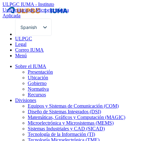
ULPGC
IUMA - Instituto
Universitario de Microelectrónica
Aplicada
Spanish
English
ULPGC
Legal
Correo IUMA
Menú
Sobre el IUMA
Presentación
Ubicación
Gobierno
Normativa
Recursos
Divisiones
Equipos y Sistemas de Comunicación (COM)
Diseño de Sistemas Integrados (DSI)
Matemáticas, Gráficos y Computación (MAGIC)
Microelectrónica y Microsistemas (MEMS)
Sistemas Industriales y CAD (SICAD)
Tecnología de la Información (TI)
Tecnología Microelectrónica (TME)