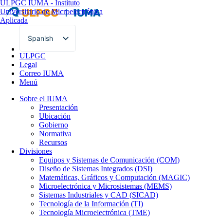
ULPGC
IUMA - Instituto
Universitario de Microelectrónica
Aplicada
Spanish
English
ULPGC
Legal
Correo IUMA
Menú
Sobre el IUMA
Presentación
Ubicación
Gobierno
Normativa
Recursos
Divisiones
Equipos y Sistemas de Comunicación (COM)
Diseño de Sistemas Integrados (DSI)
Matemáticas, Gráficos y Computación (MAGIC)
Microelectrónica y Microsistemas (MEMS)
Sistemas Industriales y CAD (SICAD)
Tecnología de la Información (TI)
Tecnología Microelectrónica (TME)