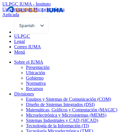
ULPGC
IUMA - Instituto
Universitario de Microelectrónica
Aplicada
Spanish
English
ULPGC
Legal
Correo IUMA
Menú
Sobre el IUMA
Presentación
Ubicación
Gobierno
Normativa
Recursos
Divisiones
Equipos y Sistemas de Comunicación (COM)
Diseño de Sistemas Integrados (DSI)
Matemáticas, Gráficos y Computación (MAGIC)
Microelectrónica y Microsistemas (MEMS)
Sistemas Industriales y CAD (SICAD)
Tecnología de la Información (TI)
Tecnología Microelectrónica (TME)