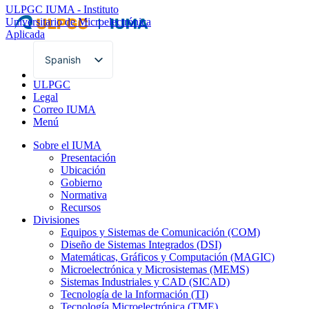
ULPGC
IUMA - Instituto
Universitario de Microelectrónica
Aplicada
Spanish
English
ULPGC
Legal
Correo IUMA
Menú
Sobre el IUMA
Presentación
Ubicación
Gobierno
Normativa
Recursos
Divisiones
Equipos y Sistemas de Comunicación (COM)
Diseño de Sistemas Integrados (DSI)
Matemáticas, Gráficos y Computación (MAGIC)
Microelectrónica y Microsistemas (MEMS)
Sistemas Industriales y CAD (SICAD)
Tecnología de la Información (TI)
Tecnología Microelectrónica (TME)