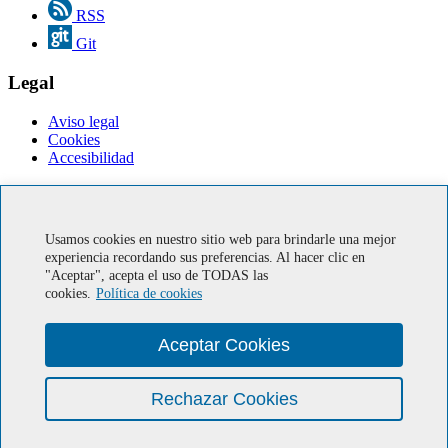
RSS
Git
Legal
Aviso legal
Cookies
Accesibilidad
Servicios en línea
Correo IUMA
Usamos cookies en nuestro sitio web para brindarle una mejor
Soporte informático
experiencia recordando sus preferencias. Al hacer clic en
"Aceptar", acepta el uso de TODAS las
Miembro de Europractice
cookies.
Política de cookies
Ministerio de economía, industria y competitividad. Gobierno
de Canarias
European Regional Development Fund
Aceptar Cookies
HIPEAC
Centro de Investigación CUDA® por NVIDIA
Red-SOHA
Rechazar Cookies
© IUMA · Universidad de Las Palmas de Gran Canaria · ULPGC