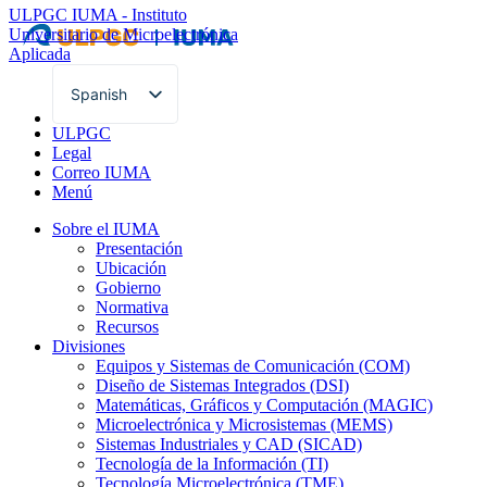
ULPGC
IUMA - Instituto
Universitario de Microelectrónica
Aplicada
Spanish
English
ULPGC
Legal
Correo IUMA
Menú
Sobre el IUMA
Presentación
Ubicación
Gobierno
Normativa
Recursos
Divisiones
Equipos y Sistemas de Comunicación (COM)
Diseño de Sistemas Integrados (DSI)
Matemáticas, Gráficos y Computación (MAGIC)
Microelectrónica y Microsistemas (MEMS)
Sistemas Industriales y CAD (SICAD)
Tecnología de la Información (TI)
Tecnología Microelectrónica (TME)