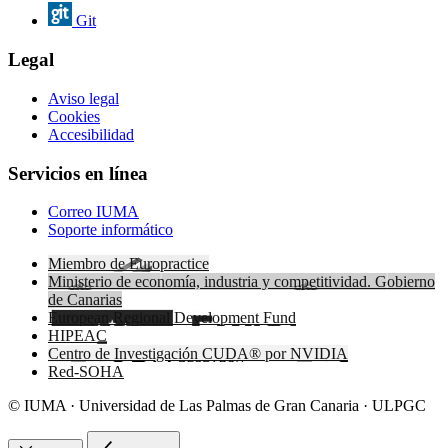
Git
Legal
Aviso legal
Cookies
Accesibilidad
Servicios en línea
Correo IUMA
Soporte informático
Miembro de Europractice
Ministerio de economía, industria y competitividad. Gobierno
de Canarias
European Regional Development Fund
HIPEAC
Centro de Investigación CUDA® por NVIDIA
Red-SOHA
© IUMA · Universidad de Las Palmas de Gran Canaria · ULPGC