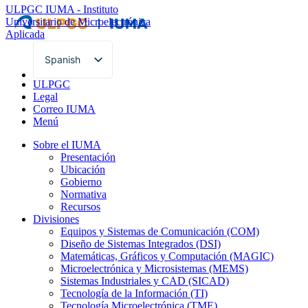
ULPGC
IUMA - Instituto
Universitario de Microelectrónica
Aplicada
Spanish
English
ULPGC
Legal
Correo IUMA
Menú
Sobre el IUMA
Presentación
Ubicación
Gobierno
Normativa
Recursos
Divisiones
Equipos y Sistemas de Comunicación (COM)
Diseño de Sistemas Integrados (DSI)
Matemáticas, Gráficos y Computación (MAGIC)
Microelectrónica y Microsistemas (MEMS)
Sistemas Industriales y CAD (SICAD)
Tecnología de la Información (TI)
Tecnología Microelectrónica (TME)