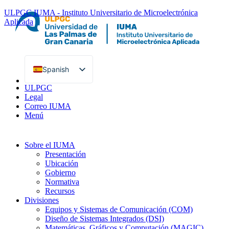
ULPGC
IUMA - Instituto Universitario de Microelectrónica
Aplicada
Spanish
English
ULPGC
Legal
Correo IUMA
Menú
Sobre el IUMA
Presentación
Ubicación
Gobierno
Normativa
Recursos
Divisiones
Equipos y Sistemas de Comunicación (COM)
Diseño de Sistemas Integrados (DSI)
Matemáticas, Gráficos y Computación (MAGIC)