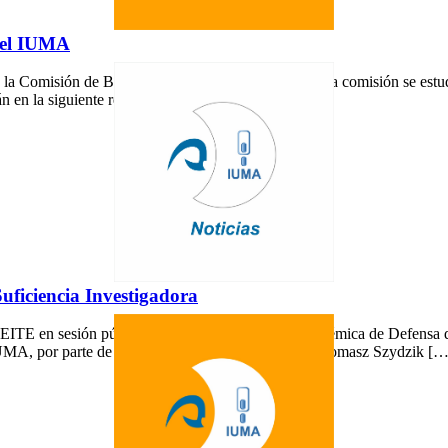
del IUMA
e la Comisión de Becas y Ayudas del IUMA. En dicha comisión se estudia
án en la siguiente reunión de la comisión […]
ficiencia Investigadora
EITE en sesión pública, tendrá lugar la Sesión Académica de Defensa d
UMA, por parte de los doctorandos: Lucana Santos Tomasz Szydzik […