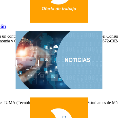
ión
ece un contrato con cargo al proyecto de investigación Control del C
conomía y Competitividad, Plan Nacional de I+D. TEC2009-14672-C02-0
tes IUMA (Tecnólogos, Doctorandos, Proyectandos, Estudiantes de Máste