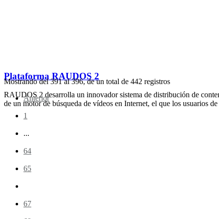
Plataforma RAUDOS 2
Mostrando del
391
al
396
, de un total de
442
registros
RAUDOS 2 desarrolla un innovador sistema de distribución de conte
Anterior
de un motor de búsqueda de vídeos en Internet, el que los usuarios de
1
...
64
65
66
67