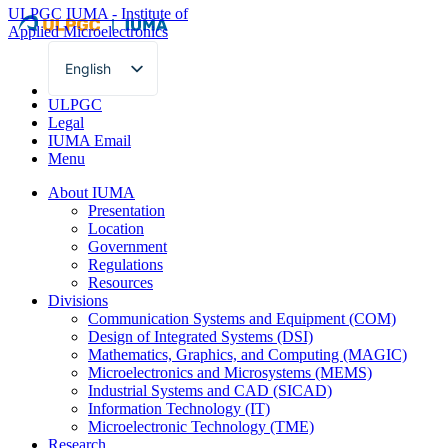
ULPGC
IUMA - Institute of
Applied Microelectronics
English
Spanish
ULPGC
Legal
IUMA Email
Menu
About IUMA
Presentation
Location
Government
Regulations
Resources
Divisions
Communication Systems and Equipment (COM)
Design of Integrated Systems (DSI)
Mathematics, Graphics, and Computing (MAGIC)
Microelectronics and Microsystems (MEMS)
Industrial Systems and CAD (SICAD)
Information Technology (IT)
Microelectronic Technology (TME)
Research