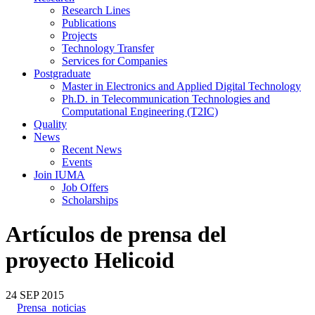
Research Lines
Publications
Projects
Technology Transfer
Services for Companies
Postgraduate
Master in Electronics and Applied Digital Technology
Ph.D. in Telecommunication Technologies and
Computational Engineering (T2IC)
Quality
News
Recent News
Events
Join IUMA
Job Offers
Scholarships
Artículos de prensa del
proyecto Helicoid
24
SEP
2015
Prensa_noticias