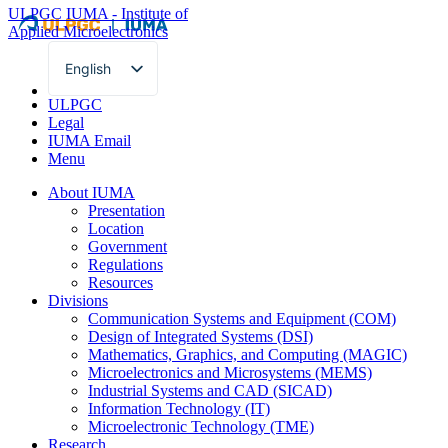
ULPGC
IUMA - Institute of
Applied Microelectronics
English
Spanish
ULPGC
Legal
IUMA Email
Menu
About IUMA
Presentation
Location
Government
Regulations
Resources
Divisions
Communication Systems and Equipment (COM)
Design of Integrated Systems (DSI)
Mathematics, Graphics, and Computing (MAGIC)
Microelectronics and Microsystems (MEMS)
Industrial Systems and CAD (SICAD)
Information Technology (IT)
Microelectronic Technology (TME)
Research