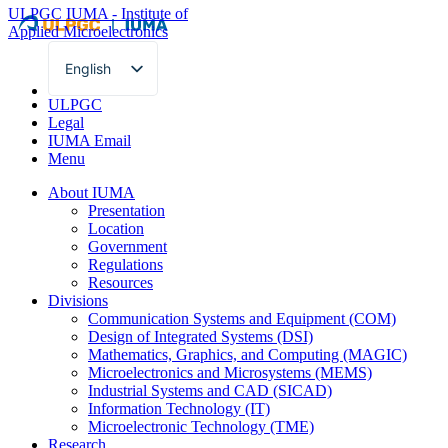
ULPGC
IUMA - Institute of
Applied Microelectronics
English
Spanish
ULPGC
Legal
IUMA Email
Menu
About IUMA
Presentation
Location
Government
Regulations
Resources
Divisions
Communication Systems and Equipment (COM)
Design of Integrated Systems (DSI)
Mathematics, Graphics, and Computing (MAGIC)
Microelectronics and Microsystems (MEMS)
Industrial Systems and CAD (SICAD)
Information Technology (IT)
Microelectronic Technology (TME)
Research