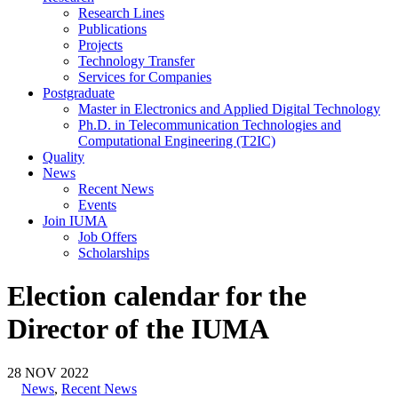
Research Lines
Publications
Projects
Technology Transfer
Services for Companies
Postgraduate
Master in Electronics and Applied Digital Technology
Ph.D. in Telecommunication Technologies and
Computational Engineering (T2IC)
Quality
News
Recent News
Events
Join IUMA
Job Offers
Scholarships
Election calendar for the
Director of the IUMA
28
NOV
2022
News
,
Recent News