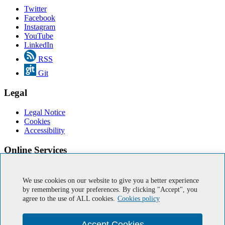
Twitter
Facebook
Instagram
YouTube
LinkedIn
RSS
Git
Legal
Legal Notice
Cookies
Accessibility
Online Services
IUMA Email
IT Support
We use cookies on our website to give you a better experience
by remembering your preferences. By clicking "Accept", you
Member of Europractice
agree to the use of ALL cookies.
Cookies policy
Ministry of Economy, Industry, and Competitiveness.
Government of the Canary Islands
European Regional Development Fund
Accept Cookies