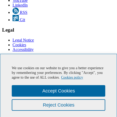
YouTube
LinkedIn
RSS
Git
Legal
Legal Notice
Cookies
Accessibility
Online Services
We use cookies on our website to give you a better experience
IUMA Email
by remembering your preferences. By clicking "Accept", you
IT Support
agree to the use of ALL cookies.
Cookies policy
Member of Europractice
Ministry of Economy, Industry, and Competitiveness.
Accept Cookies
Government of the Canary Islands
European Regional Development Fund
HIPEAC
Reject Cookies
CUDA® Research Center by NVIDIA
Red-SOHA