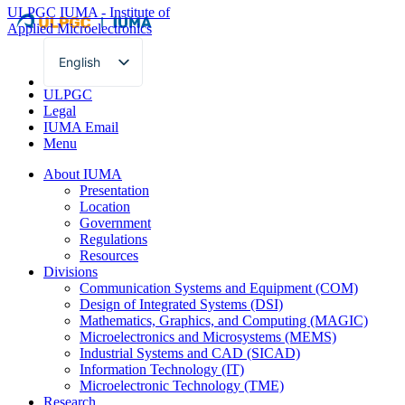
ULPGC
IUMA - Institute of
Applied Microelectronics
English
Spanish
ULPGC
Legal
IUMA Email
Menu
About IUMA
Presentation
Location
Government
Regulations
Resources
Divisions
Communication Systems and Equipment (COM)
Design of Integrated Systems (DSI)
Mathematics, Graphics, and Computing (MAGIC)
Microelectronics and Microsystems (MEMS)
Industrial Systems and CAD (SICAD)
Information Technology (IT)
Microelectronic Technology (TME)
Research