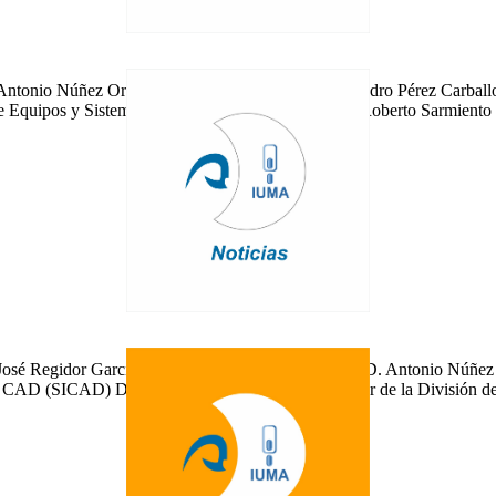
ntonio Núñez Ordóñez, Director del Instituto. D. Pedro Pérez Carballo
 de Equipos y Sistemas de Comunicación (COM). D. Roberto Sarmiento R
 José Regidor García, Rector, Presidente del Consejo D. Antonio Núñez 
s y CAD (SICAD) D. Alfonso Medina Escuela, Director de la División d