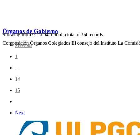
Órganos de Gobierno
Showing from
91
to
94
, out of a total of
94
records
Composición Órganos Colegiados El consejo del Instituto La Comisión
Previous
1
...
14
15
16
Next