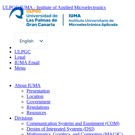
ULPGC
IUMA - Institute of Applied Microelectronics
English
Spanish
ULPGC
Legal
IUMA Email
Menu
About IUMA
Presentation
Location
Government
Regulations
Resources
Divisions
Communication Systems and Equipment (COM)
Design of Integrated Systems (DSI)
Mathematics, Graphics, and Computing (MAGIC)