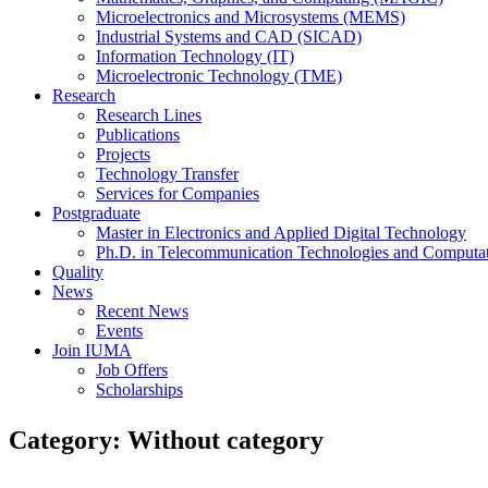
Microelectronics and Microsystems (MEMS)
Industrial Systems and CAD (SICAD)
Information Technology (IT)
Microelectronic Technology (TME)
Research
Research Lines
Publications
Projects
Technology Transfer
Services for Companies
Postgraduate
Master in Electronics and Applied Digital Technology
Ph.D. in Telecommunication Technologies and Computat
Quality
News
Recent News
Events
Join IUMA
Job Offers
Scholarships
Category:
Without category