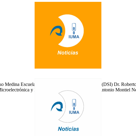
 Medina Escuela División de Sistemas Integrados (DSI) Dr. Roberto
croelectrónica y Microsistemas (MEMS) Dr. Juan Antonio Montiel Ne