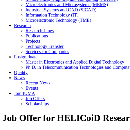
Microelectronics and Microsystems (MEMS)
Industrial Systems and CAD (SICAD)
Information Technology (IT)
Microelectronic Technology (TME)
Research
Research Lines
Publications
Projects
Technology Transfer
Services for Companies
Postgraduate
Master in Electronics and Applied Digital Technology
Ph.D. in Telecommunication Technologies and Computat
Quality
News
Recent News
Events
Join IUMA
Job Offers
Scholarships
Job Offer for HELICoiD Resear