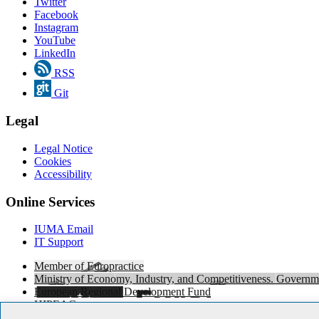
Twitter
Facebook
Instagram
YouTube
LinkedIn
RSS
Git
Legal
Legal Notice
Cookies
Accessibility
Online Services
IUMA Email
IT Support
Member of Europractice
Ministry of Economy, Industry, and Competitiveness. Governme
European Regional Development Fund
HIPEAC
CUDA® Research Center by NVIDIA