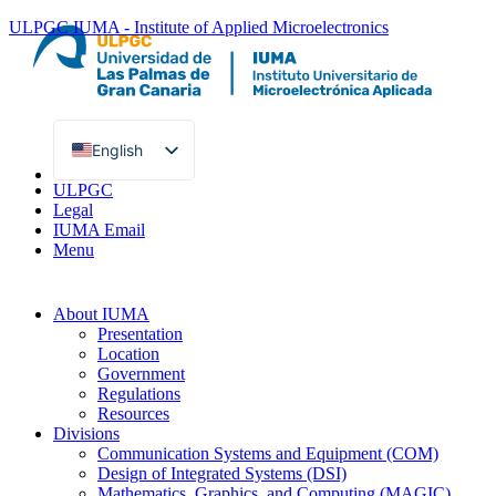
ULPGC
IUMA - Institute of Applied Microelectronics
English
Spanish
ULPGC
Legal
IUMA Email
Menu
About IUMA
Presentation
Location
Government
Regulations
Resources
Divisions
Communication Systems and Equipment (COM)
Design of Integrated Systems (DSI)
Mathematics, Graphics, and Computing (MAGIC)