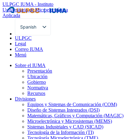
ULPGC
IUMA - Instituto
Universitario de Microelectrónica
Aplicada
Spanish
English
ULPGC
Legal
Correo IUMA
Menú
Sobre el IUMA
Presentación
Ubicación
Gobierno
Normativa
Recursos
Divisiones
Equipos y Sistemas de Comunicación (COM)
Diseño de Sistemas Integrados (DSI)
Matemáticas, Gráficos y Computación (MAGIC)
Microelectrónica y Microsistemas (MEMS)
Sistemas Industriales y CAD (SICAD)
Tecnología de la Información (TI)
Tecnología Microelectrónica (TME)