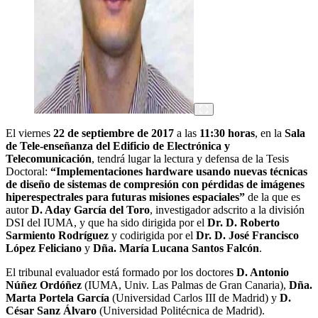
El viernes
22 de septiembre de 2017
a las
11:30 horas
, en la
Sala
de Tele-enseñanza del Edificio de Electrónica y
Telecomunicación
, tendrá lugar la lectura y defensa de la Tesis
Doctoral:
“Implementaciones hardware usando nuevas técnicas
de diseño de sistemas de compresión con pérdidas de imágenes
hiperespectrales para futuras misiones espaciales”
de la que es
autor
D. Aday García del Toro
, investigador adscrito a la división
DSI del IUMA, y que ha sido dirigida por el
Dr. D. Roberto
Sarmiento Rodríguez
y codirigida por el
Dr. D. José Francisco
López Feliciano
y
Dña. María Lucana Santos Falcón
.
El tribunal evaluador está formado por los doctores
D. Antonio
Núñez Ordóñez
(IUMA, Univ. Las Palmas de Gran Canaria),
Dña.
Marta Portela García
(Universidad Carlos III de Madrid) y
D.
César Sanz Álvaro
(Universidad Politécnica de Madrid).