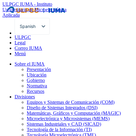
ULPGC
IUMA - Instituto
Universitario de Microelectrónica
Aplicada
Spanish
English
ULPGC
Legal
Correo IUMA
Menú
Sobre el IUMA
Presentación
Ubicación
Gobierno
Normativa
Recursos
Divisiones
Equipos y Sistemas de Comunicación (COM)
Diseño de Sistemas Integrados (DSI)
Matemáticas, Gráficos y Computación (MAGIC)
Microelectrónica y Microsistemas (MEMS)
Sistemas Industriales y CAD (SICAD)
Tecnología de la Información (TI)
Tecnología Microelectrónica (TME)