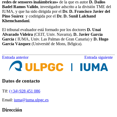
redes de sensores inalámbricas»
de la que es autor
D. Dailos
Badel Ramos Valido
, investigador adscrito a la división TME del
IUMA, y que ha sido dirigida por el
Dr. D. Francisco Javier del
Pino Suárez
y codirigida por el
Dr. D. Sunil Lalchand
Khemchandani
.
El tribunal evaluador está formado por los doctores
D. Unai
Alvarado Videira
(CEIT, Univ. Navarra),
D. Javier García
García
( IUMA, Univ. Las Palmas de Gran Canaria) y
D. Hugo
García Vázquez
(Université de Mons, Bélgica).
Entrada anterior
Entrada siguiente
Datos de contacto
Tlf:
(+34) 928 451 086
Email:
iuma@iuma.ulpgc.es
Dirección