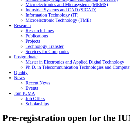
Microelectronics and Microsystems (MEMS)
Industrial Systems and CAD (SICAD)
Information Technology (IT)
Microelectronic Technology (TME)
Research
Research Lines
Publications
Projects
Technology Transfer
Services for Companies
Postgraduate
Master in Electronics and Applied Digital Technology
Ph.D. in Telecommunication Technologies and Computat
Quality
News
Recent News
Events
Join IUMA
Job Offers
Scholarships
Pre-registration open for the 