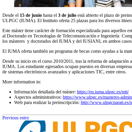
Desde el
15 de junio
hasta el
3 de julio
está abierto el plazo de prein
ULPGC (IUMA). El Instituto oferta 25 plazas para los diversos itinerar
Este máster tiene carácter de formación especializada para aquellos es
al Doctorado en Tecnologías de Telecomunicación e Ingeniería Comp
los másteres y doctorados del IUMA y del IUSIANI, en ambos casos 
El IUMA oferta también un programa de becas como ayudas a la matrícu
Desde su inicio en el curso 2010/2011, tras la reforma de adaptación
IUMA. Los estudiante egresados ocupan puestos en diversas empresas y
de sistemas electrónicos avanzados y aplicaciones TIC, entre otros.
More information in:
Información detallada del máster:
https://en.iuma.ulpgc.es/mtt/
Aspectos administrativos:
https://www.ulpgc.es/masteres-admin
Web para realizar la preinscripción:
http://www.ulpgcparati.es/
Previous entry