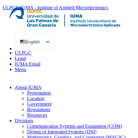
ULPGC
IUMA - Institute of Applied Microelectronics
English
Spanish
ULPGC
Legal
IUMA Email
Menu
About IUMA
Presentation
Location
Government
Regulations
Resources
Divisions
Communication Systems and Equipment (COM)
Design of Integrated Systems (DSI)
Mathematics, Graphics, and Computing (MAGIC)