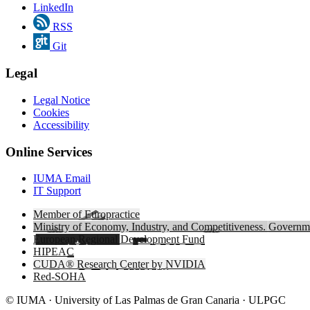
LinkedIn
RSS
Git
Legal
Legal Notice
Cookies
Accessibility
Online Services
IUMA Email
IT Support
Member of Europractice
Ministry of Economy, Industry, and Competitiveness. Governme
European Regional Development Fund
HIPEAC
CUDA® Research Center by NVIDIA
Red-SOHA
© IUMA · University of Las Palmas de Gran Canaria · ULPGC