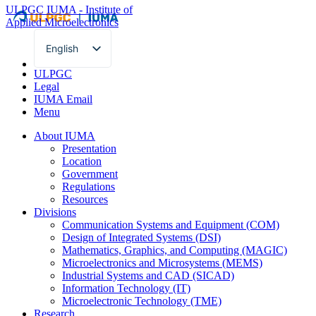
ULPGC
IUMA - Institute of
Applied Microelectronics
English
Spanish
ULPGC
Legal
IUMA Email
Menu
About IUMA
Presentation
Location
Government
Regulations
Resources
Divisions
Communication Systems and Equipment (COM)
Design of Integrated Systems (DSI)
Mathematics, Graphics, and Computing (MAGIC)
Microelectronics and Microsystems (MEMS)
Industrial Systems and CAD (SICAD)
Information Technology (IT)
Microelectronic Technology (TME)
Research